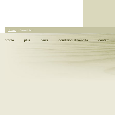
Home
Verniciato
profilo
plus
news
condizioni di vendita
contatti